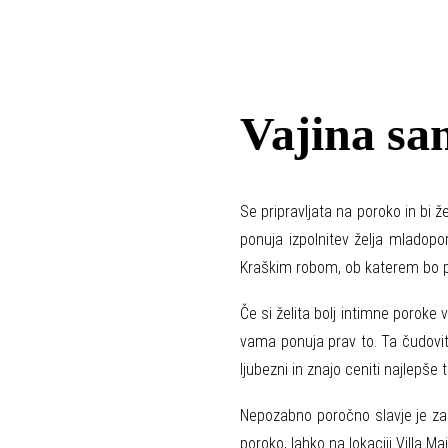
Vajina sa
Se pripravljata na poroko in bi ž
ponuja izpolnitev želja mladopo
Kraškim robom, ob katerem bo po
Če si želita bolj intimne poroke 
vama ponuja prav to. Ta čudovita
ljubezni in znajo ceniti najlepše 
Nepozabno poročno slavje je zače
poroko, lahko na lokaciji Villa 