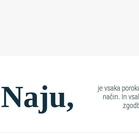
 Naju,
je vsaka
porok
na
č
in
. In
vsa
zgod