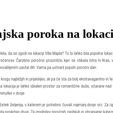
njska poroka na lokaci
elela, da se zgodi na lokaciji
Villa Majda?
To bi lahko bila popolna lokac
ročencev. Čarobno poročno prizorišče, kjer se stikata Istra in Kras
vabljenim zastal dih. Vama pa ustvaril popoln poročni dan.
v krogu najbližjih in prijateljev, ali pa če sta za bolj ekstravagantno i
 lokacija je lahko idealen prostor za romantične duše, očarane nad so
trenutke v dvoje.
tek življenja, v katerem je potrebno čuvati najmanj dvoje src. Za izp
Majda poskrbijo drugi. Za izpolnitev poročnih zaobljub in ohranjanje lj