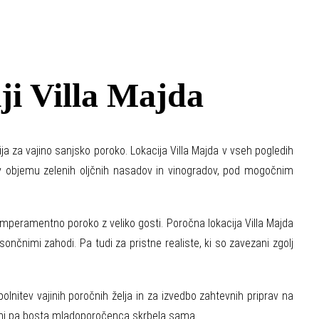
ji Villa Majda
ija za vajino sanjsko poroko. Lokacija Villa Majda v vseh pogledih
, v objemu zelenih oljčnih nasadov in vinogradov, pod mogočnim
n temperamentno poroko z veliko gosti. Poročna lokacija Villa Majda
nčnimi zahodi. Pa tudi za pristne realiste, ki so zavezani zgolj
olnitev vajinih poročnih želja in za izvedbo zahtevnih priprav na
ubezni pa bosta mladoporočenca skrbela sama.